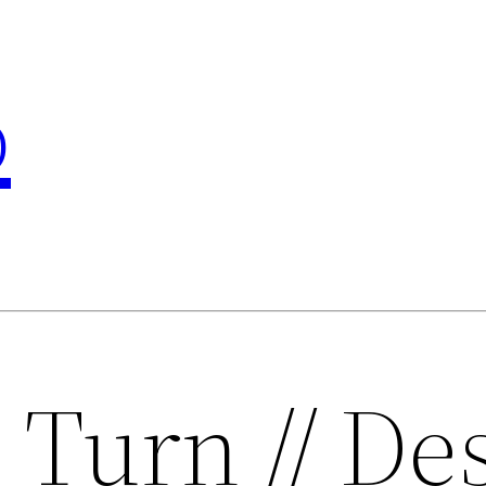
o
Turn // De